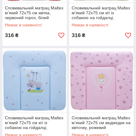
Сповивальний матрац Maltex
Сповивальний матрац Maltex
м'який 72х75 см квітка,
м'який 72х75 см кіт із
червоний горох, білий
собакою на гойдалці,
бежевий
Немає в наявності
Немає в наявності
316
316
₴
₴
Сповивальний матрац Maltex
Сповивальний матрац Maltex
м'який 72х75 см кіт із
м'який 72х75 см ведмедик на
собакою на гойдалці,
квіточку, рожевий
блакитний
Немає в наявності
Немає в наявності