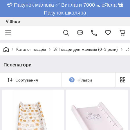
💳 Пакунок малюка ✅ Виплати 7000 🚼 єЯсла 🎒
Пакунок школяра
ViShop
Каталог товарів
👶 Товари для малюків (0–3 роки)
🌙
Пеленатори
Сортування
0
Фільтри