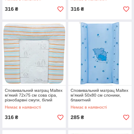
316
316
₴
₴
Сповивальний матрац Maltex
Сповивальний матрац Maltex
м'який 72х75 см сова сіра,
м'який 50х80 см слоники,
різнобарвні смуги, білий
блакитний
Немає в наявності
Немає в наявності
316
285
₴
₴