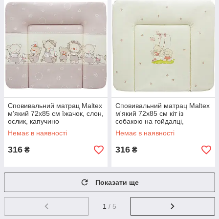
Сповивальний матрац Maltex
Сповивальний матрац Maltex
м'який 72х85 см їжачок, слон,
м'який 72х85 см кіт із
ослик, капучино
собакою на гойдалці,
бежевий
Немає в наявності
Немає в наявності
316
316
₴
₴
Показати ще
1
/ 5