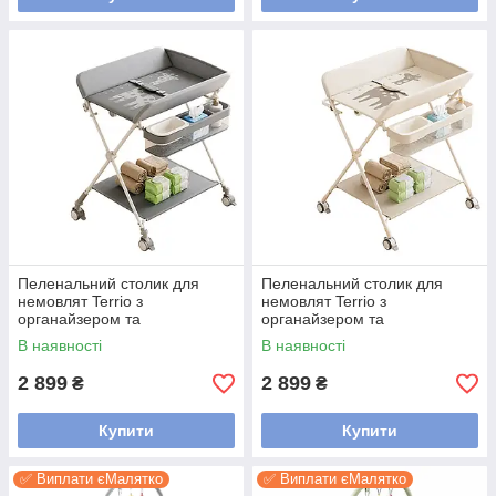
Пеленальний столик для
Пеленальний столик для
немовлят Terrio з
немовлят Terrio з
органайзером та
органайзером та
регулюванням висоти (TV-
регулюванням висоти (TV-
В наявності
В наявності
303G) Сірий
303C) Кремовий
2 899
2 899
₴
₴
Купити
Купити
✅ Виплати єМалятко
✅ Виплати єМалятко