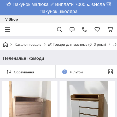
💳 Пакунок малюка ✅ Виплати 7000 🚼 єЯсла 🎒
Пакунок школяра
ViShop
Каталог товарів
👶 Товари для малюків (0–3 роки)
🌙
Пеленальні комоди
Сортування
0
Фільтри