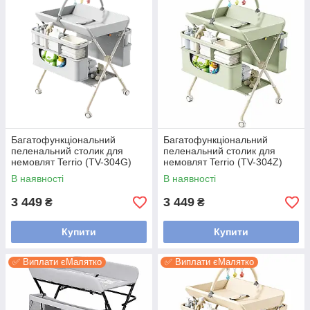
Багатофункціональний
Багатофункціональний
пеленальний столик для
пеленальний столик для
немовлят Terrio (TV-304G)
немовлят Terrio (TV-304Z)
Сірий
Салатовий
В наявності
В наявності
3 449
3 449
₴
₴
Купити
Купити
✅ Виплати єМалятко
✅ Виплати єМалятко