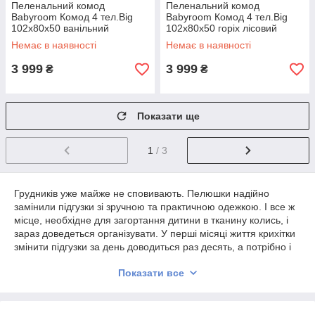
Пеленальний комод
Пеленальний комод
Babyroom Комод 4 тел.Big
Babyroom Комод 4 тел.Big
102x80x50 ванільний
102x80x50 горіх лісовий
Немає в наявності
Немає в наявності
3 999
3 999
₴
₴
Показати ще
1
/ 3
Грудників уже майже не сповивають. Пелюшки надійно
замінили підгузки зі зручною та практичною одежкою. І все ж
місце, необхідне для загортання дитини в тканину колись, і
зараз доведеться організувати. У перші місяці життя крихітки
змінити підгузки за день доводиться раз десять, а потрібно і
переодягати чадо, робити масаж, проводити всілякі гігієнічні
Показати все
процедури... Якщо щоразу нахилятися над ліжком для зміни
підгузків, болю в м'язах не уникнути. Комфорт і мамі, і дитині
в такі моменти подарує дитячий комод із сповивальним
столиком.