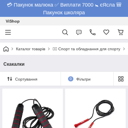
💳 Пакунок малюка ✅ Виплати 7000 🚼 єЯсла 🎒
Пакунок школяра
ViShop
Каталог товарів
🏋️‍♂️ Спорт та обладнання для спорту
Скакалки
Сортування
0
Фільтри