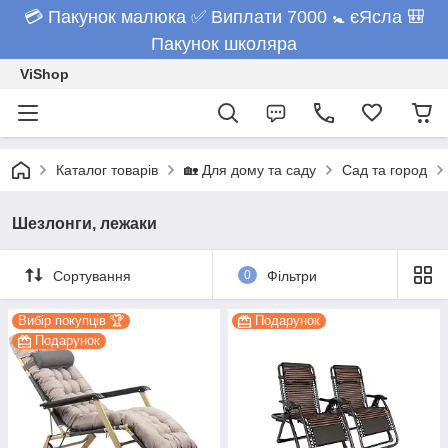
💳 Пакунок малюка ✅ Виплати 7000 🚼 єЯсла 🎒
Пакунок школяра
ViShop
Каталог товарів
🏡 Для дому та саду
Сад та город
Шезлонги, лежаки
Сортування
0
Фільтри
Вибір покупців 🏆
Подарунок
Подарунок