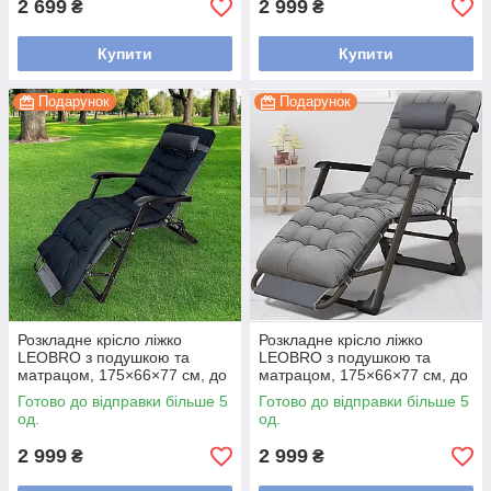
2 699
2 999
₴
₴
Купити
Купити
Подарунок
Подарунок
Розкладне крісло ліжко
Розкладне крісло ліжко
LEOBRO з подушкою та
LEOBRO з подушкою та
матрацом, 175×66×77 см, до
матрацом, 175×66×77 см, до
150 кг, Striped
150 кг, Темно-сірий
Готово до відправки більше 5
Готово до відправки більше 5
од.
од.
2 999
2 999
₴
₴