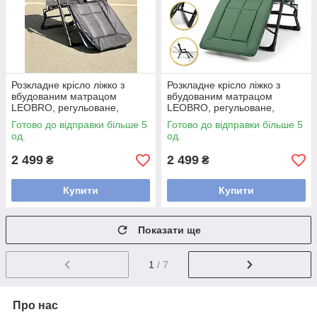
Розкладне крісло ліжко з
Розкладне крісло ліжко з
вбудованим матрацом
вбудованим матрацом
LEOBRO, регульоване,
LEOBRO, регульоване,
178×66 см, до 150 кг, Grey
178×66 см, до 150 кг, Green
Готово до відправки більше 5
Готово до відправки більше 5
(LB-FCB-G3-GRY)
(LB-FCB-G3-GRN)
од.
од.
2 499
2 499
₴
₴
Купити
Купити
Показати ще
1
/ 7
Про нас