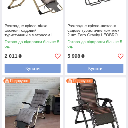
Розкладне крісло ліжко
Розкладне крісло-шезлонг
шезлонг садовий
садове туристичне комплект
туристичний з матрасом і
2 шт. Zero Gravity LEOBRO
подушкою B-02 сірий
3D-тканина Коричневого
Готово до відправки більше 5
Готово до відправки більше 5
кольору
од.
од.
2 011
5 998
₴
₴
Купити
Купити
Подарунок
Подарунок