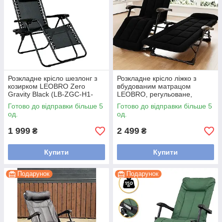
Розкладне крісло шезлонг з
Розкладне крісло ліжко з
козирком LEOBRO Zero
вбудованим матрацом
Gravity Black (LB-ZGC-H1-
LEOBRO, регульоване,
BLK)
178×66 см, до 150 кг, Black
Готово до відправки більше 5
Готово до відправки більше 5
(LB-FCB-G3-BLK)
од.
од.
1 999
2 499
₴
₴
Купити
Купити
Подарунок
Подарунок