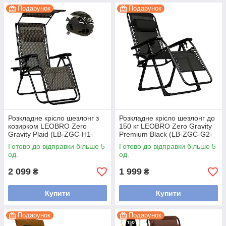
Подарунок
Подарунок
Розкладне крісло шезлонг з
Розкладне крісло шезлонг до
козирком LEOBRO Zero
150 кг LEOBRO Zero Gravity
Gravity Plaid (LB-ZGC-H1-
Premium Black (LB-ZGC-G2-
PLD)
BLK)
Готово до відправки більше 5
Готово до відправки більше 5
од.
од.
2 099
1 999
₴
₴
Купити
Купити
Подарунок
Подарунок