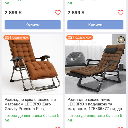
од.
од.
2 899
2 899
₴
₴
Купити
Купити
Подарунок
Подарунок
Розкладне крісло шезлонг з
Розкладне крісло ліжко
матрацом LEOBRO Zero
LEOBRO з подушкою та
Gravity Premium Plus,
матрацом, 175×66×77 см, до
коричневе, до 150 кг,
150 кг, Коричневий
Готово до відправки більше 5
Готово до відправки більше 5
регульоване
од.
од.