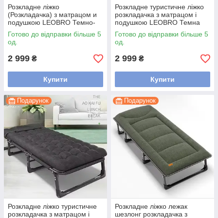
Розкладне ліжко
Розкладне туристичне ліжко
(Розкладачка) з матрацом и
розкладачка з матрацом і
подушкою LEOBRO Темно-
подушкою LEOBRO Темна
сіре
смужка
Готово до відправки більше 5
Готово до відправки більше 5
од.
од.
2 999
2 999
₴
₴
Купити
Купити
Подарунок
Подарунок
Розкладне ліжко туристичне
Розкладне ліжко лежак
розкладачка з матрацом і
шезлонг розкладачка з