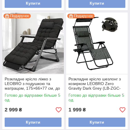
Купити
Купити
Подарунок
Подарунок
Розкладне крісло ліжко з
Розкладне крісло шезлонг з
LEOBRO з подушкою та
козирком LEOBRO Zero
матрацом, 175×66×77 см, до
Gravity Dark Grey (LB-ZGC-
150 кг, Чорний
H1-DGR)
Готово до відправки більше 5
Готово до відправки більше 5
од.
од.
2 999
1 999
₴
₴
Купити
Купити