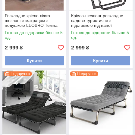
Розкладне крісло ліжко
Крісло-шезлонг розкладне
шезлонг з матрацом з
садове туристичне з
подушкою LEOBRO Темна
підставкою під напої
смужка
LEOBRO Коричневе
Готово до відправки більше 5
Готово до відправки більше 5
од.
од.
2 999
2 999
₴
₴
Купити
Купити
Подарунок
Подарунок