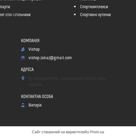
 парти
Спорткомплекси
кт стіл і стільчики
Спортивні куточки
Vishop
vishop.zakaz@gmail.com
пр. Визволителів, 1 (самовивозу немає), Київ,
Україна
Вікторія
Сайт створений на маркетплейсі
Prom.ua