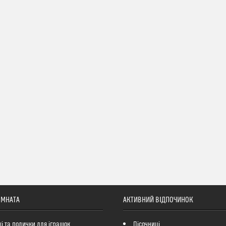
ІМНАТА
АКТИВНИЙ ВІДПОЧИНОК
і та полички для іграшок
Пісочниці