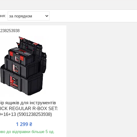
1238253938
ір ящиків для інструментів
ICK REGULAR R-BOX SET:
9+16+13 (5901238253938)
1 299 ₴
ово до відправки більше 5 од.