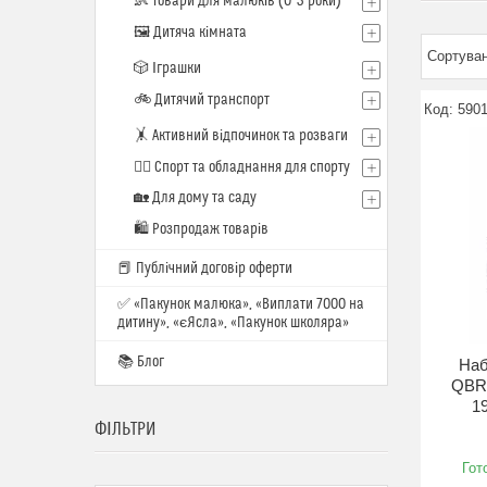
👶 Товари для малюків (0–3 роки)
🖼️ Дитяча кімната
🎲 Іграшки
🚲 Дитячий транспорт
590
🤸 Активний відпочинок та розваги
🏋️‍♂️ Спорт та обладнання для спорту
🏡 Для дому та саду
🛍 Розпродаж товарів
📕 Публічний договір оферти
✅ «Пакунок малюка», «Виплати 7000 на
дитину», «єЯсла», «Пакунок школяра»
📚 Блог
Наб
QBR
1
ФІЛЬТРИ
Гот