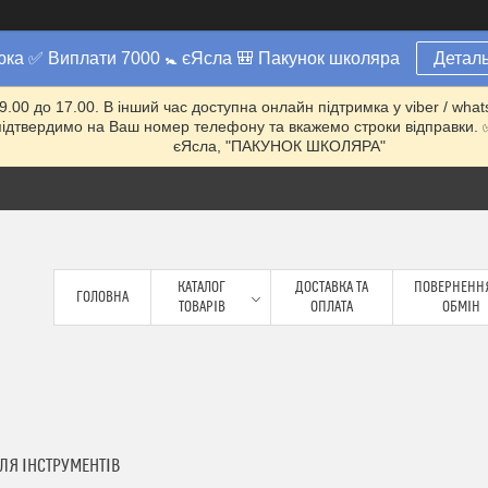
юка ✅ Виплати 7000 🚼 єЯсла 🎒 Пакунок школяра
Деталь
 9.00 до 17.00. В інший час доступна онлайн підтримка у viber / w
ми підтвердимо на Ваш номер телефону та вкажемо строки відправ
єЯсла, "ПАКУНОК ШКОЛЯРА"
КАТАЛОГ
ДОСТАВКА ТА
ПОВЕРНЕННЯ
ГОЛОВНА
ТОВАРІВ
ОПЛАТА
ОБМІН
ЛЯ ІНСТРУМЕНТІВ