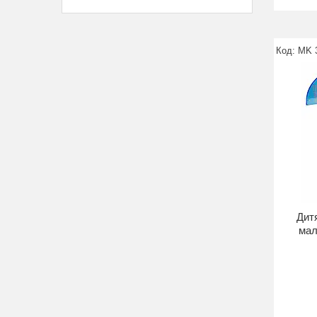
MK 
Дитя
мал