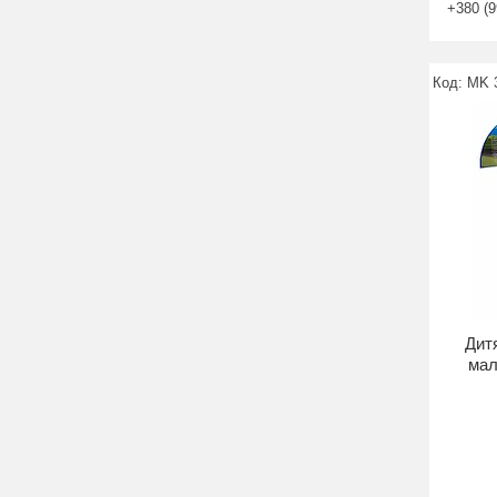
+380 (9
MK 3
Дитя
мал