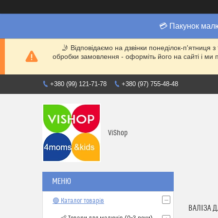
💳 Пакунок мал
🤳 Відповідаємо на дзвінки понеділок-п'ятниця з
обробки замовлення - оформіть його на сайті і 
+380 (99) 121-71-78
+380 (97) 755-48-48
ViShop
🟢 Каталог товарів
ВАЛІЗА 