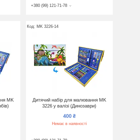
+380 (99) 121-71-78
MK 3226-14
ння MK
Дитячий набір для малювання MK
рбів)
3226 у валізі (Динозаври)
400 ₴
Немає в наявності