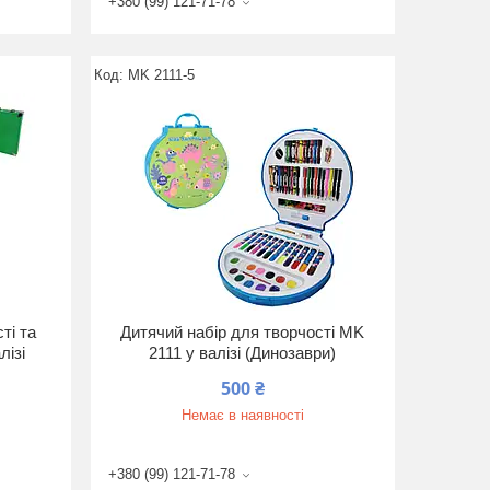
+380 (99) 121-71-78
MK 2111-5
ті та
Дитячий набір для творчості MK
лізі
2111 у валізі (Динозаври)
500 ₴
Немає в наявності
+380 (99) 121-71-78