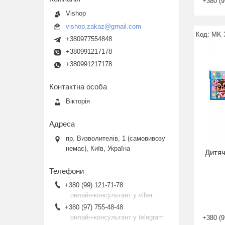
+380 (9
Vishop
vishop.zakaz@gmail.com
MK 
+380977554848
+380991217178
+380991217178
Вікторія
пр. Визволителів, 1 (самовивозу
немає), Київ, Україна
Дитяч
+380 (99) 121-71-78
онлайн-консультант у viber
+380 (97) 755-48-48
онлайн-консультант у telegram
+380 (9