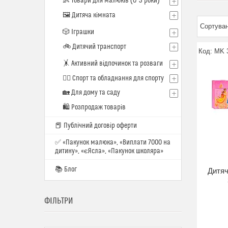
👶 Товари для малюків (0–3 роки)
🖼️ Дитяча кімната
🎲 Іграшки
🚲 Дитячий транспорт
MK 
🤸 Активний відпочинок та розваги
🏋️‍♂️ Спорт та обладнання для спорту
🏡 Для дому та саду
🛍 Розпродаж товарів
📕 Публічний договір оферти
✅ «Пакунок малюка», «Виплати 7000 на
дитину», «єЯсла», «Пакунок школяра»
📚 Блог
Дитяч
ФІЛЬТРИ