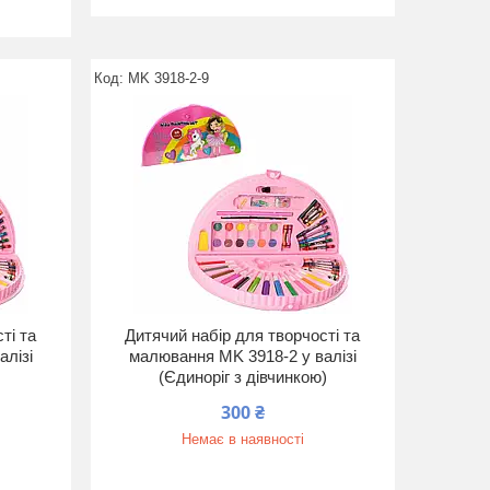
MK 3918-2-9
ті та
Дитячий набір для творчості та
алізі
малювання MK 3918-2 у валізі
(Єдиноріг з дівчинкою)
300 ₴
Немає в наявності