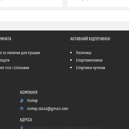
ІМНАТА
АКТИВНИЙ ВІДПОЧИНОК
і та полички для іграшок
Пісочниці
 парти
Спорткомплекси
кт стіл і стільчики
Спортивні куточки
Vishop
vishop.zakaz@gmail.com
пр. Визволителів, 1 (самовивозу немає), Київ,