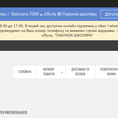
юка ✅ Виплати 7000 🚼 єЯсла 🎒 Пакунок школяра
Деталь
 9.00 до 17.00. В інший час доступна онлайн підтримка у viber / w
ми підтвердимо на Ваш номер телефону та вкажемо строки відправ
єЯсла, "ПАКУНОК ШКОЛЯРА"
КАТАЛОГ
ДОСТАВКА ТА
ПОВЕРНЕННЯ
ГОЛОВНА
ТОВАРІВ
ОПЛАТА
ОБМІН
ДЛЯ МАЛЮВАННЯ