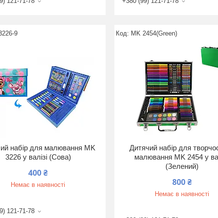
9) 121-71-78
+380 (99) 121-71-78
3226-9
MK 2454(Green)
ий набір для малювання MK
Дитячий набір для творчос
3226 у валізі (Сова)
малювання MK 2454 у ва
(Зелений)
400 ₴
800 ₴
Немає в наявності
Немає в наявності
9) 121-71-78